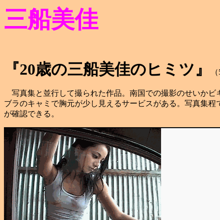
三船美佳
『20歳の三船美佳のヒミツ』
（
写真集と並行して撮られた作品。南国での撮影のせいかビキ
ブラのキャミで胸元が少し見えるサービスがある。写真集程
が確認できる。